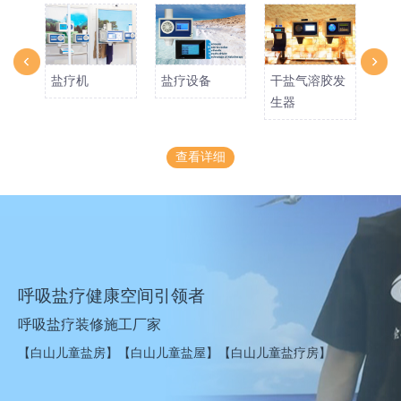
盐疗机
盐疗设备
干盐气溶胶发
岩
生器
生
查看详细
呼吸盐疗健康空间引领者
呼吸盐疗装修施工厂家
【白山儿童盐房】【白山儿童盐屋】【白山儿童盐疗房】